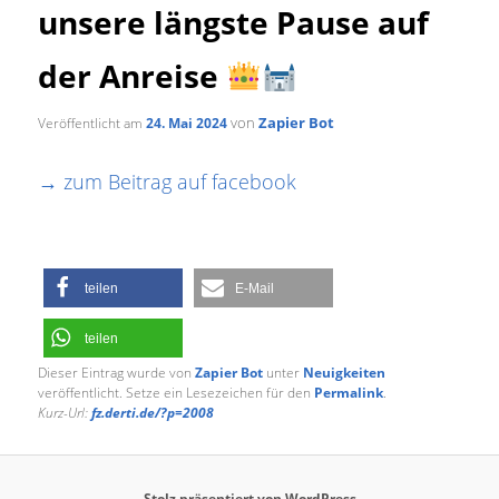
unsere längste Pause auf
der Anreise
von
Zapier Bot
Veröffentlicht am
24. Mai 2024
→ zum Beitrag auf facebook
teilen
E-Mail
teilen
Dieser Eintrag wurde von
Zapier Bot
unter
Neuigkeiten
veröffentlicht. Setze ein Lesezeichen für den
Permalink
.
Kurz-Url:
fz.derti.de/?p=2008
Stolz präsentiert von WordPress