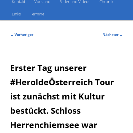
Kontakt
Vorstand
Bilder und Videos
Chronik
Links
Termine
Beitragsnavigation
←
Vorheriger
Nächster
→
Erster Tag unserer
#HeroldeÖsterreich Tour
ist zunächst mit Kultur
bestückt. Schloss
Herrenchiemsee war