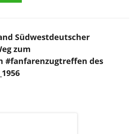
band Südwestdeutscher
Weg zum
m #fanfarenzugtreffen des
_1956