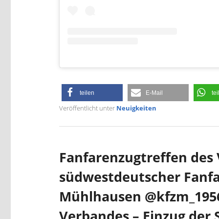
teilen
E-Mail
tei
Veröffentlicht unter
Neuigkeiten
Fanfarenzugtreffen des
südwestdeutscher Fanfar
Mühlhausen @kfzm_1956 
Verbandes – Einzug der 