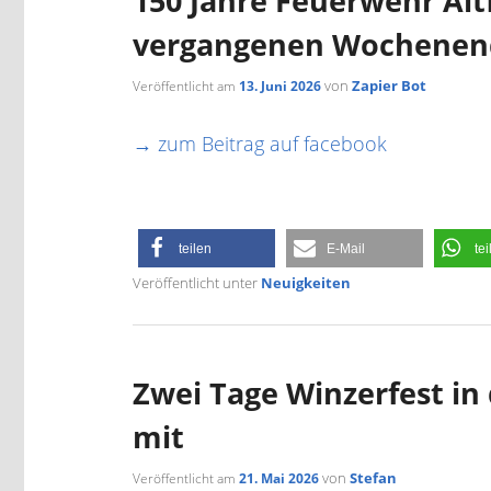
150 Jahre Feuerwehr Alt
vergangenen Wochenend
von
Zapier Bot
Veröffentlicht am
13. Juni 2026
→ zum Beitrag auf facebook
teilen
E-Mail
tei
Veröffentlicht unter
Neuigkeiten
Zwei Tage Winzerfest in
mit
von
Stefan
Veröffentlicht am
21. Mai 2026