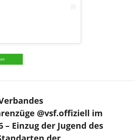
len
 Verbandes
enzüge @vsf.offiziell im
– Einzug der Jugend des
Standarten der