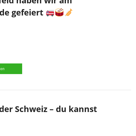
feld haben wir am
e gefeiert
len
 der Schweiz – du kannst