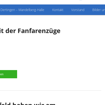
 Dertingen – Mandelberg-Halle
Kontakt
Vorstand
Bilder u
it der Fanfarenzüge
len