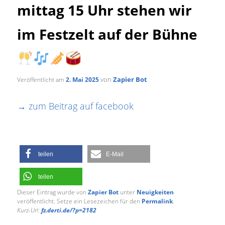
mittag 15 Uhr stehen wir
im Festzelt auf der Bühne
von
Zapier Bot
Veröffentlicht am
2. Mai 2025
→ zum Beitrag auf facebook
teilen
E-Mail
teilen
Dieser Eintrag wurde von
Zapier Bot
unter
Neuigkeiten
veröffentlicht. Setze ein Lesezeichen für den
Permalink
.
Kurz-Url:
fz.derti.de/?p=2182