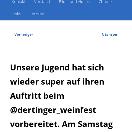
Kontakt
Vorstand
Bilder und Videos
Chronik
Links
Termine
Beitragsnavigation
←
Vorheriger
Nächster
→
Unsere Jugend hat sich
wieder super auf ihren
Auftritt beim
@dertinger_weinfest
vorbereitet. Am Samstag