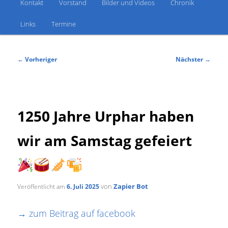
Kontakt
Vorstand
Bilder und Videos
Chronik
Links
Termine
Beitragsnavigation
←
Vorheriger
Nächster
→
1250 Jahre Urphar haben
wir am Samstag gefeiert
von
Zapier Bot
Veröffentlicht am
6. Juli 2025
→ zum Beitrag auf facebook