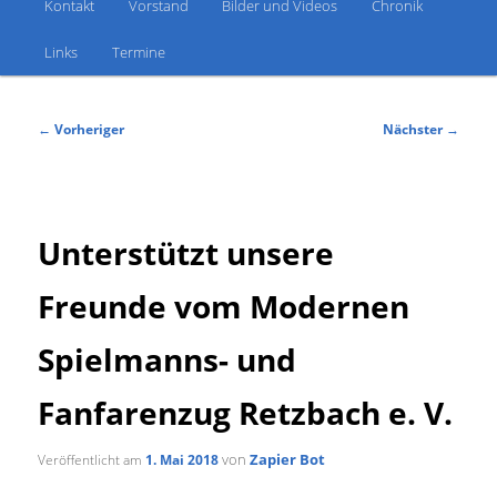
Kontakt
Vorstand
Bilder und Videos
Chronik
Links
Termine
Beitragsnavigation
←
Vorheriger
Nächster
→
Unterstützt unsere
Freunde vom Modernen
Spielmanns- und
Fanfarenzug Retzbach e. V.
von
Zapier Bot
Veröffentlicht am
1. Mai 2018