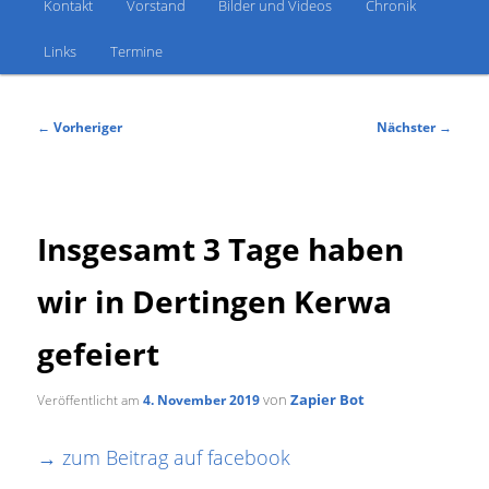
Kontakt
Vorstand
Bilder und Videos
Chronik
Links
Termine
Beitragsnavigation
←
Vorheriger
Nächster
→
Insgesamt 3 Tage haben
wir in Dertingen Kerwa
gefeiert
von
Zapier Bot
Veröffentlicht am
4. November 2019
→ zum Beitrag auf facebook