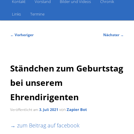
Kontakt
Vorstand
Bilder und Videos
Chronik
Links
Termine
Beitragsnavigation
←
Vorheriger
Nächster
→
Ständchen zum Geburtstag
bei unserem
Ehrendirigenten
von
Zapier Bot
Veröffentlicht am
3. Juli 2021
→ zum Beitrag auf facebook