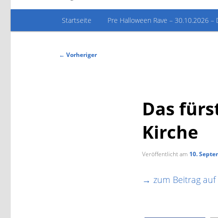
Hauptmenü
Startseite
Pre Halloween Rave – 30.10.2026 – 
Beitragsnavigation
←
Vorheriger
Das fürs
Kirche
Veröffentlicht am
10. Septe
→ zum Beitrag auf