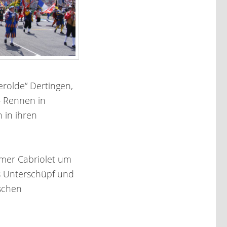
rolde“ Dertingen,
– Rennen in
 in ihren
imer Cabriolet um
s Unterschüpf und
schen