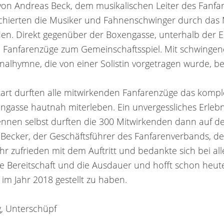
von Andreas Beck, dem musikalischen Leiter des Fanfa
chierten die Musiker und Fahnenschwinger durch das
den. Direkt gegenüber der Boxengasse, unterhalb der 
lle Fanfarenzüge zum Gemeinschaftsspiel. Mit schwing
nalhymne, die von einer Solistin vorgetragen wurde, beg
tart durften alle mitwirkenden Fanfarenzüge das komp
ngasse hautnah miterleben. Ein unvergessliches Erlebni
ennen selbst durften die 300 Mitwirkenden dann auf d
 Becker, der Geschäftsführer des Fanfarenverbands, d
ehr zufrieden mit dem Auftritt und bedankte sich bei 
die Bereitschaft und die Ausdauer und hofft schon heut
im Jahr 2018 gestellt zu haben.
g, Unterschüpf