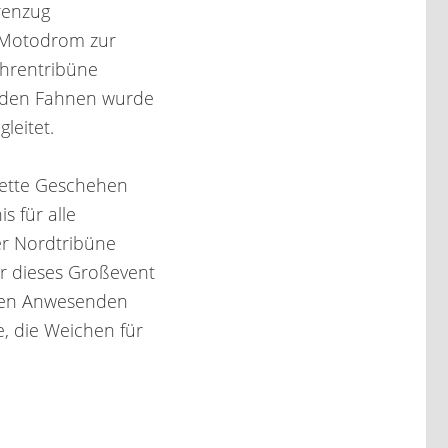
renzug
 Motodrom zur
Ehrentribüne
enden Fahnen wurde
leitet.
lette Geschehen
s für alle
er Nordtribüne
er dieses Großevent
allen Anwesenden
e, die Weichen für