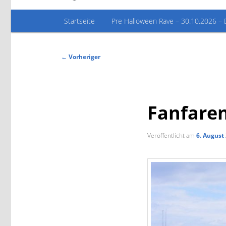
Hauptmenü
Startseite
Pre Halloween Rave – 30.10.2026 – 
Beitragsnavigation
←
Vorheriger
Fanfaren
Veröffentlicht am
6. August