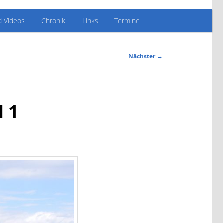
d Videos
Chronik
Links
Termine
Nächster
→
l 1