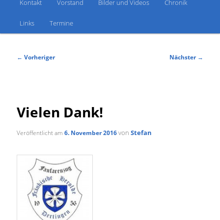
Kontakt
Vorstand
Bilder und Videos
Chronik
Links
Termine
Beitragsnavigation
←
Vorheriger
Nächster
→
Vielen Dank!
von
Stefan
Veröffentlicht am
6. November 2016