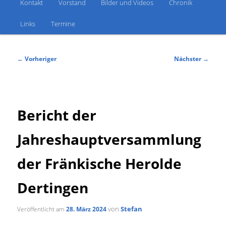
Kontakt
Vorstand
Bilder und Videos
Chronik
Links
Termine
Beitragsnavigation
←
Vorheriger
Nächster
→
Bericht der
Jahreshauptversammlung
der Fränkische Herolde
Dertingen
von
Stefan
Veröffentlicht am
28. März 2024