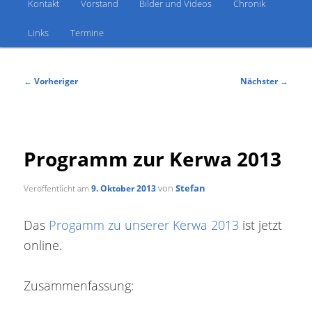
Kontakt
Vorstand
Bilder und Videos
Chronik
Links
Termine
Beitragsnavigation
←
Vorheriger
Nächster
→
Programm zur Kerwa 2013
von
Stefan
Veröffentlicht am
9. Oktober 2013
Progamm zu unserer Kerwa 2013
Das
ist jetzt
online.
Zusammenfassung: