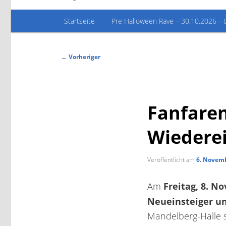
Hauptmenü
Startseite
Pre Halloween Rave – 30.10.2026 – 
Beitragsnavigation
←
Vorheriger
Fanfaren
Wiederei
Veröffentlicht am
6. Novem
Freitag, 8. N
Am
Neueinsteiger un
Mandelberg-Halle s