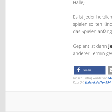
Halle).
Es ist jeder herzl
spielen sollten Ki
das Spielen anfang
je
Geplant ist dann
anderer Termin ge
teilen
Dieser Eintrag wurde von
St
Kurz-Url:
fz.derti.de/?p=554