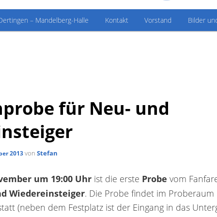
Dertingen – Mandelberg-Halle
Kontakt
Vorstand
Bilder un
probe für Neu- und
nsteiger
von
Stefan
ber 2013
ovember um 19:00 Uhr
Probe
ist die erste
vom Fanfare
d Wiedereinsteiger
. Die Probe findet im Proberaum 
tatt (neben dem Festplatz ist der Eingang in das Unte