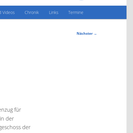
d Videos
Chronik
Links
Termine
Nächster
→
nzug für
in der
rgeschoss der